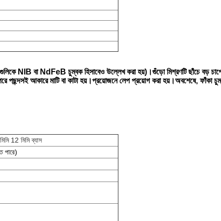
ত (এগুলিকে NIB বা NdFeB চুম্বক হিসাবেও উল্লেখ করা হয়)।গুঁড়ো মিশ্রণটি ছাঁচে বড় চাপ
ং তারপরে পছন্দসই আকারে মাটি বা কাটা হয়।প্রয়োজনে লেপ প্রয়োগ করা হয়।অবশেষে, ফাঁকা
মিমি 12 মিমি ব্যাস
ে পারে)