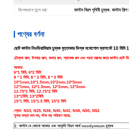
বিশেষভাবে তুলে ধরা:
কাস্টম বিরল পৃথিবী চুম্বক
, 
কাস্টম শিল্প 
পণ্যের বর্ণনা
ছোট কাস্টম নিওডিয়ামিয়াম চুম্বক বৃত্তাকার ডিস্ক মনোপোল ম্যাগনেট 10 মিমি 1
চৌম্বক বাক্স, উপহার বাক্স, কভার বক্স, প্যাকেজ বক্স এবং গয়না বাক্সের জন্য কাস্টম ছোট 
আকার:
6*1 মিমি, 6*2 মিমি
8 * 1 মিমি, 8 * 2 মিমি, 8 * 3 মিমি
10*1mm,10*1.5mm,10*2mm,10*3mm
12*1mm, 12*1.5mm, 12*2mm, 12*3mm
12.75*1 মিমি, 12.75*2 মিমি
13*1মিমি, 13*2মিমি
15*1 মিমি, 15*1.5 মিমি, 15*2 মিমি
গ্রেড: N33, N35, N38, N40, N42, N48, N50, N52
সুপার সস্তা দাম সহ, স্টক বড় পরিমাণ আছে.
1: কাস্টম যে কোনো আকার এবং আকৃতি বিরল আর্থ neodymium চুম্বক