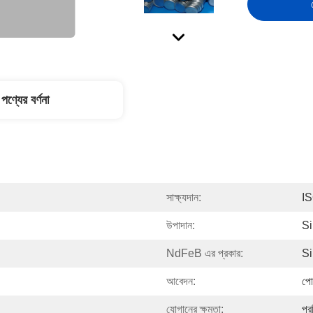
পণ্যের বর্ণনা
সাক্ষ্যদান:
I
উপাদান:
Si
NdFeB এর প্রকার:
Si
আবেদন:
পো
যোগানের ক্ষমতা:
প্