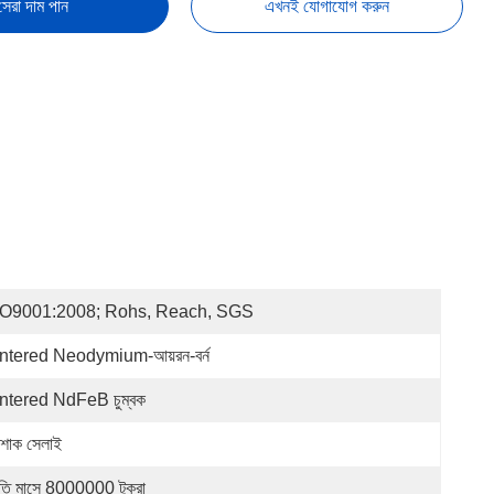
সেরা দাম পান
এখনই যোগাযোগ করুন
SO9001:2008; Rohs, Reach, SGS
ntered Neodymium-আয়রন-বর্ন
ntered NdFeB চুম্বক
শাক সেলাই
রতি মাসে 8000000 টুকরা