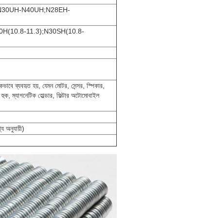
N30UH-N40UH;N28EH-
0H(10.8-11.3);N30SH(10.8-
পকভাবে ব্যবহৃত হয়, যেমন মোটর, সেন্সর, স্পিকার,
 হুক, ম্যাগনেটিক হোল্ডার, ফিল্টার অটোমোবাইল
 অনুযায়ী)