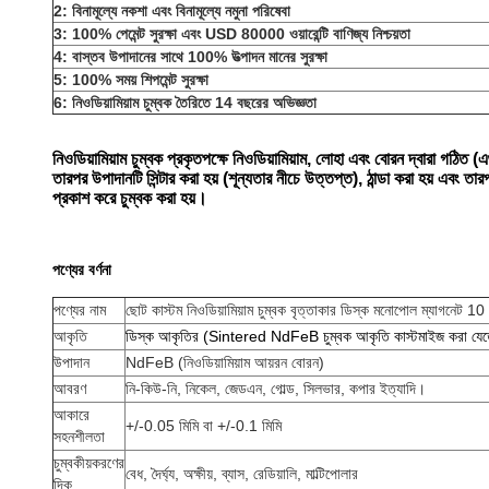
2: বিনামূল্যে নকশা এবং বিনামূল্যে নমুনা পরিষেবা
3: 100% পেমেন্ট সুরক্ষা এবং USD 80000 ওয়ারেন্টি বাণিজ্য নিশ্চয়তা
4: বাস্তব উপাদানের সাথে 100% উত্পাদন মানের সুরক্ষা
5: 100% সময় শিপমেন্ট সুরক্ষা
6: নিওডিয়ামিয়াম চুম্বক তৈরিতে 14 বছরের অভিজ্ঞতা
নিওডিয়ামিয়াম চুম্বক প্রকৃতপক্ষে নিওডিয়ামিয়াম, লোহা এবং বোরন দ্বারা গঠি
তারপর উপাদানটি সিন্টার করা হয় (শূন্যতার নীচে উত্তপ্ত), ঠান্ডা করা হয় এব
প্রকাশ করে চুম্বক করা হয়।
পণ্যের বর্ণনা
পণ্যের নাম
ছোট কাস্টম নিওডিয়ামিয়াম চুম্বক বৃত্তাকার ডিস্ক মনোপোল ম্যাগনেট 10 
আকৃতি
ডিস্ক আকৃতির (Sintered NdFeB চুম্বক আকৃতি কাস্টমাইজ করা যেত
উপাদান
NdFeB (নিওডিয়ামিয়াম আয়রন বোরন)
আবরণ
নি-কিউ-নি, নিকেল, জেডএন, গোল্ড, সিলভার, কপার ইত্যাদি।
আকারে
+/-0.05 মিমি বা +/-0.1 মিমি
সহনশীলতা
চুম্বকীয়করণের
বেধ, দৈর্ঘ্য, অক্ষীয়, ব্যাস, রেডিয়ালি, মাল্টিপোলার
দিক