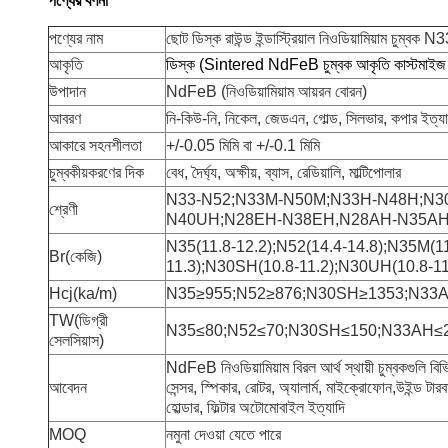
পণ্যের বর্ণনা
পণ্যের নাম
ছোট ডিস্ক রাউন্ড ইন্ডাস্ট্রিয়াল নিওডিয়ামিয়াম চুম্বক
আকৃতি
ডিস্ক (Sintered NdFeB চুম্বক আকৃতি কাস্টমাইজ 
উপাদান
NdFeB (নিওডিয়ামিয়াম আয়রন বোরন)
আবরণ
নি-কিউ-নি, নিকেল, জেডএন, গোল্ড, সিলভার, কপার ইত্য
আকারে সহনশীলতা
+/-0.05 মিমি বা +/-0.1 মিমি
চুম্বকীয়করণের দিক
বেধ, দৈর্ঘ্য, অক্ষীয়, ব্যাস, রেডিয়ালি, মাল্টিপোলার
N33-N52;N33M-N50M;N33H-N48H;N3
শ্রেণী
N40UH;N28EH-N38EH,
N28AH-N35A
N35(11.8-12.2);N52(14.4-14.8);N35M(1
Br(কেজি)
11.3);N30SH(10.8-11.2);N30UH(10.8-11
Hcj(ka/m)
N35≥955;N52≥876;N30SH≥1353;N33
TW(ডিগ্রী
N35≤80;N52≤70;N30SH≤150;N33AH≤
সেলসিয়াস)
NdFeB নিওডিয়ামিয়াম বিরল আর্থ স্থায়ী চুম্বকগুলি বিভি
আবেদন
সেন্সর, স্পিকার, রোটর, অ্যালার্ম, মাইক্রোফোন,
উইন্ড টার
হোল্ডার, ফিল্টার অটোমোবাইল ইত্যাদি
MOQ
নমুনা দেওয়া যেতে পারে