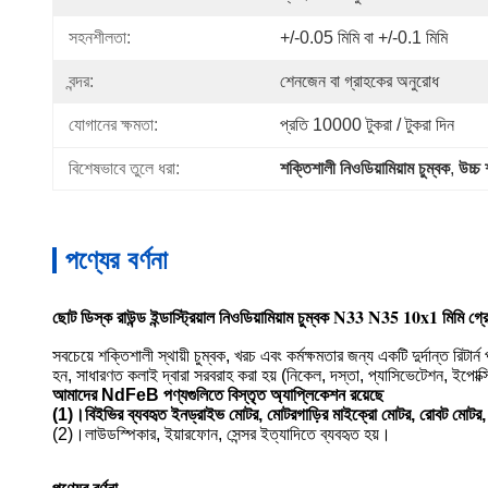
সহনশীলতা:
+/-0.05 মিমি বা +/-0.1 মিমি
বন্দর:
শেনজেন বা গ্রাহকের অনুরোধ
যোগানের ক্ষমতা:
প্রতি 10000 টুকরা / টুকরা দিন
বিশেষভাবে তুলে ধরা:
শক্তিশালী নিওডিয়ামিয়াম চুম্বক
, 
উচ্চ 
পণ্যের বর্ণনা
ছোট ডিস্ক রাউন্ড ইন্ডাস্ট্রিয়াল নিওডিয়ামিয়াম চুম্বক N33 N35 10x1 মিমি গ্রে
সবচেয়ে শক্তিশালী স্থায়ী চুম্বক, খরচ এবং কর্মক্ষমতার জন্য একটি দুর্দান্ত রি
হন, সাধারণত কলাই দ্বারা সরবরাহ করা হয় (নিকেল, দস্তা, প্যাসিভেটেশন, ইপোক্
আমাদের NdFeB পণ্যগুলিতে বিস্তৃত অ্যাপ্লিকেশন রয়েছে
(1)।বিইভির ব্যবহৃত ইনড্রাইভ মোটর, মোটরগাড়ির মাইক্রো মোটর, রোবট মোটর, লিনি
(2)।লাউডস্পিকার, ইয়ারফোন, সেন্সর ইত্যাদিতে ব্যবহৃত হয়।