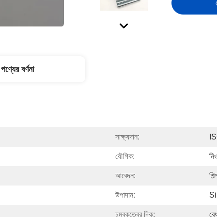
পণ্যের বর্ণনা
সাক্ষ্যদান:
I
যৌগিক:
নিও
আবেদন:
শিল
উপাদান:
Si
চুম্বকত্বের দিক:
বে