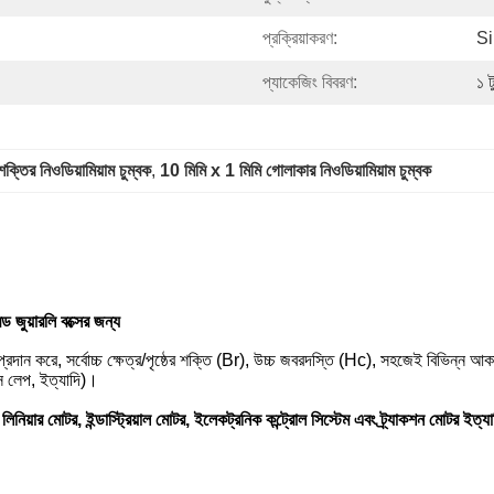
প্রক্রিয়াকরণ:
Si
প্যাকেজিং বিবরণ:
১ ট
শক্তির নিওডিয়ামিয়াম চুম্বক
, 
10 মিমি x 1 মিমি গোলাকার নিওডিয়ামিয়াম চুম্বক
ড জুয়ারলি বক্সের জন্য
টার্ন প্রদান করে, সর্বোচ্চ ক্ষেত্র/পৃষ্ঠের শক্তি (Br), উচ্চ জবরদস্তি (Hc), সহজেই বিভিন
সি লেপ, ইত্যাদি)।
য়ার মোটর, ইন্ডাস্ট্রিয়াল মোটর, ইলেকট্রনিক কন্ট্রোল সিস্টেম এবং ট্র্যাকশন মোটর ইত্য