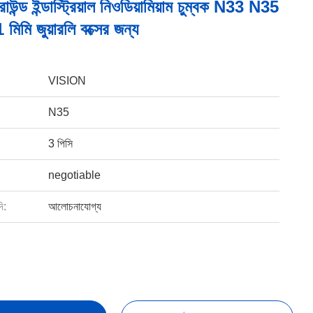
াউন্ড ইন্ডাস্ট্রিয়াল নিওডিয়ামিয়াম চুম্বক N33 N35
মিমি জুয়ারলি বক্সের জন্য
VISION
N35
3 পিসি
negotiable
ি:
আলোচনাযোগ্য