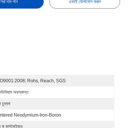
সেরা দাম পান
এখনই যোগাযোগ করুন
SO9001:2008; Rohs, Reach, SGS
ডিমিয়াম অয়স্কান্ত
্প চুম্বক
ntered Neodymium-Iron-Boron
ধ বা কাস্টমাইজড