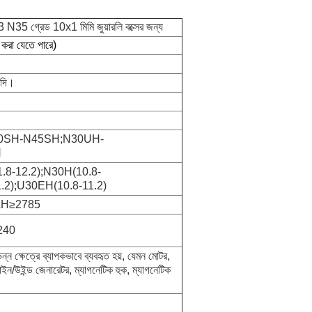
 N33 N35 গ্রেড 10x1 মিমি জুয়ারলি বক্সের জন্য
করা যেতে পারে)
াদি।
0SH-N45SH;N30UH-
H
1.8-12.2);N30H(10.8-
.2);U30EH(10.8-11.2)
AH≥2785
240
ন্ন ক্ষেত্রে ব্যাপকভাবে ব্যবহৃত হয়, যেমন মোটর,
বাইন/উইন্ড জেনারেটর, ম্যাগনেটিক হুক, ম্যাগনেটিক