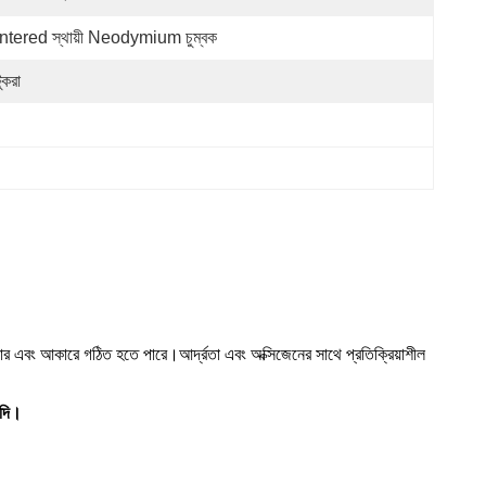
ntered স্থায়ী Neodymium চুম্বক
ুকরা
্ন আকার এবং আকারে গঠিত হতে পারে।আর্দ্রতা এবং অক্সিজেনের সাথে প্রতিক্রিয়াশীল
াদি।