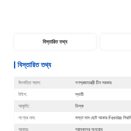
বিস্তারিত তথ্য
বিস্তারিত তথ্য
উৎপত্তি স্থল:
গণপ্রজাতন্ত্রী চীন সরকার
টাইপ:
স্থায়ী
আকৃতি:
ডিস্ক
পণ্যের নাম:
সস্তা দাম ছোট আকার Ferrite সিরামি
আকার:
গ্রাহকদের অনুরোধ