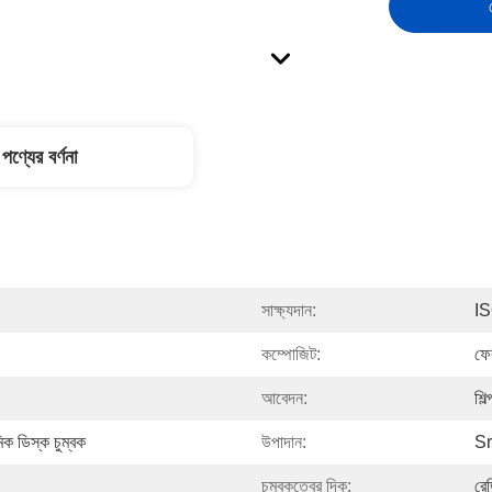
পণ্যের বর্ণনা
সাক্ষ্যদান:
I
কম্পোজিট:
ফে
আবেদন:
শিল
ক ডিস্ক চুম্বক
উপাদান:
Sr
চুম্বকত্বের দিক:
রে