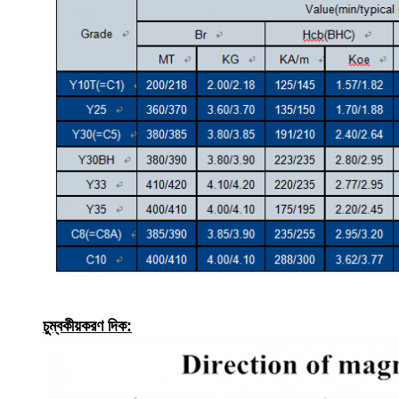
চুম্বকীয়করণ দিক: