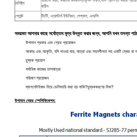
হারানো খরচ, উচ্চতর জবরদস্তিমূলক শক্তি;এটি প্রলিপ্ত করার প্রয়ো
বৈশিষ্ট্য
কঠিন
পেমেন্ট
টি/টি, ওয়েস্টার্ন ইউনিয়ন, পেপ্যাল, এল/সি
সময়মত আপনার কাছে সর্বোত্তম মূল্য উদ্ধৃত করার জন্য, আপনি যখন তদন্ত পাঠা
উপাদান প্রকার এবং গ্রেড প্রয়োজন
আকার এবং আকৃতি, যদি পাওয়া যায়, মাত্রা এবং সহনশীলতা সহ একটি স্কেচ বা
চুম্বক প্রয়োগ
সর্বাধিক কাজের তাপমাত্রা
পরিমাণ প্রয়োজন
ম্যাগনেটাইজড দিয়ে ডেলিভারি করা হয় নাকি?চুম্বককরণের দিক?
উপাদান গ্রেড স্পেসিফিকেশন: