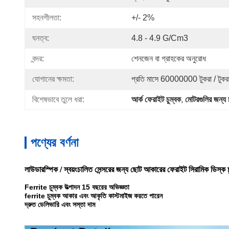
সহনশীলতা:
+/- 2%
ঘনত্ব:
4.8 - 4.9 G/cm3
বন্দর:
শেনজেন বা গ্রাহকের অনুরোধ
যোগানের ক্ষমতা:
প্রতি মাসে 60000000 টুকরা / টুকর
বিশেষভাবে তুলে ধরা:
আর্ক ফেরাইট চুম্বক
, 
মোটরগুলির জন্য 
পণ্যের বর্ণনা
লাউডারস্পিক / স্বয়ংচালিত সেন্সরের জন্য ছোট আকারের ফেরাইট সিরামিক ডিস্ক চ
Ferrite চুম্বক উত্পাদন 15 বছরের অভিজ্ঞতা
ferrite চুম্বক আকার এবং আকৃতি কাস্টমাইজ করতে পারেন
দ্রুত ডেলিভারি এবং সস্তা দাম