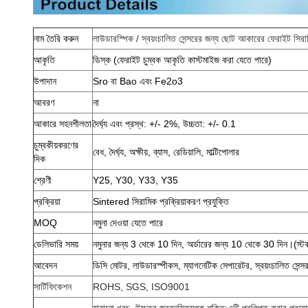
নাম তৈরি করুন
লাউডারস্পিক / স্বয়ংচালিত সেন্সরের জন্য ছোট আকারের ফেরাইট সিরা
আকৃতি
ডিস্ক (ফেরাইট চুম্বক আকৃতি কাস্টমাইজ করা যেতে পারে)
উপাদান
Sro বা Bao এবং Fe2o3
আবরণ
না
আকারে সহনশীলতা
দৈর্ঘ্য এবং প্রস্থ: +/- 2%, উচ্চতা: +/- 0.1
চুম্বকীয়করণের
বেধ, দৈর্ঘ্য, অক্ষীয়, ব্যাস, রেডিয়ালি, মাল্টিপোলার
দিক
শ্রেণী
Y25, Y30, Y33, Y35
প্রক্রিয়া
Sintered সিরামিক প্রক্রিয়াকরণ প্রযুক্তি
MOQ
নমুনা দেওয়া যেতে পারে
ডেলিভারি সময়
নমুনার জন্য 3 থেকে 10 দিন, অর্ডারের জন্য 10 থেকে 30 দিন।(স্টক 
আবেদন
ডিসি মোটর, লাউডারস্পীকস, ম্যাগনেটিক সেপারেটর, স্বয়ংচালিত সেন্সর,
সার্টিফিকেশন
ROHS, SGS, ISO9001