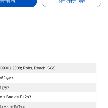
সেরা দাম পান
এখনই যোগাযোগ করুন
SO9001:2008; Rohs, Reach, SGS
রাইট চুম্বক
্প চুম্বক
o বা Bao এবং Fe2o3
ডিয়াল বা কাস্টমাইজড